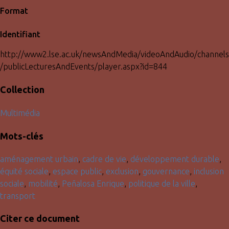
Format
Identifiant
http://www2.lse.ac.uk/newsAndMedia/videoAndAudio/channels
/publicLecturesAndEvents/player.aspx?id=844
Collection
Multimédia
Mots-clés
aménagement urbain
,
cadre de vie
,
développement durable
,
équité sociale
,
espace public
,
exclusion
,
gouvernance
,
inclusion
sociale
,
mobilité
,
Peñalosa Enrique
,
politique de la ville
,
transport
Citer ce document