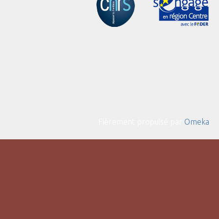
Fièrement propulsé par
Omeka
.