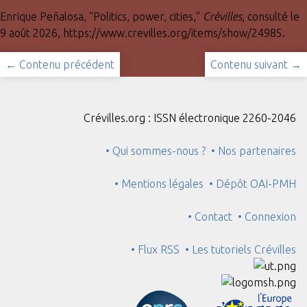
Enrique Peñalosa, “Politics, power, cities,”
Crévilles
, consulté le
9 août 2026,
https://www.crevilles.org/items/show/24985
.
← Contenu précédent
Contenu suivant →
Crévilles.org : ISSN électronique 2260-2046
• Qui sommes-nous ?
• Nos partenaires
• Mentions légales
• Dépôt OAI-PMH
• Contact
• Connexion
• Flux RSS
• Les tutoriels Crévilles