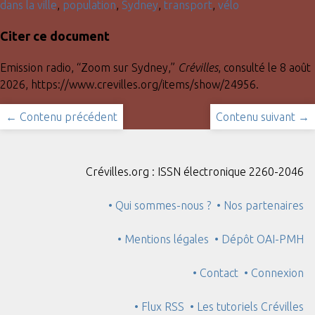
dans la ville
,
population
,
Sydney
,
transport
,
vélo
Citer ce document
Emission radio, “Zoom sur Sydney,”
Crévilles
, consulté le 8 août
2026,
https://www.crevilles.org/items/show/24956
.
← Contenu précédent
Contenu suivant →
Crévilles.org : ISSN électronique 2260-2046
• Qui sommes-nous ?
• Nos partenaires
• Mentions légales
• Dépôt OAI-PMH
• Contact
• Connexion
• Flux RSS
• Les tutoriels Crévilles