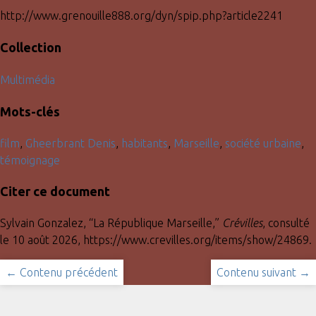
http://www.grenouille888.org/dyn/spip.php?article2241
Collection
Multimédia
Mots-clés
film
,
Gheerbrant Denis
,
habitants
,
Marseille
,
société urbaine
,
témoignage
Citer ce document
Sylvain Gonzalez, “La République Marseille,”
Crévilles
, consulté
le 10 août 2026,
https://www.crevilles.org/items/show/24869
.
← Contenu précédent
Contenu suivant →