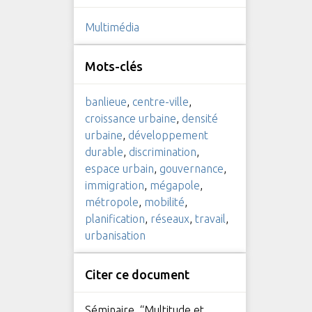
Multimédia
Mots-clés
banlieue
,
centre-ville
,
croissance urbaine
,
densité
urbaine
,
développement
durable
,
discrimination
,
espace urbain
,
gouvernance
,
immigration
,
mégapole
,
métropole
,
mobilité
,
planification
,
réseaux
,
travail
,
urbanisation
Citer ce document
Séminaire, “Multitude et