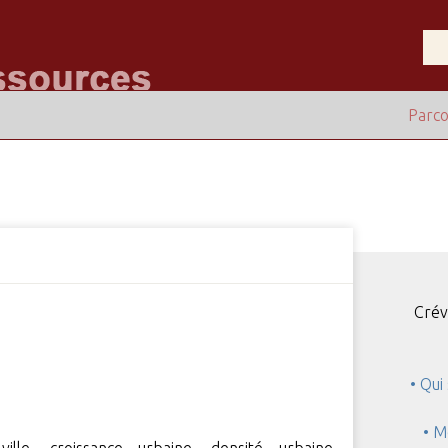
Parco
Crév
• Qui
• M