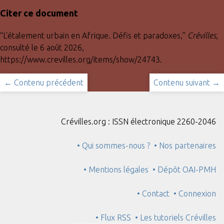
Citer ce document
“L'étalement urbain en Afrique. Défis et paradoxes,”
Crévilles
,
consulté le 6 août 2026,
https://www.crevilles.org/items/show/24743
.
← Contenu précédent
Contenu suivant →
Crévilles.org : ISSN électronique 2260-2046
• Qui sommes-nous ?
• Nos partenaires
• Mentions légales
• Dépôt OAI-PMH
• Contact
• Connexion
• Flux RSS
• Les tutoriels Crévilles