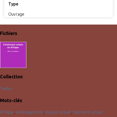
Type
Ouvrage
Fichiers
Collection
Textes
Mots-clés
Afrique
,
aménagement
,
espace urbain
,
talement urbain