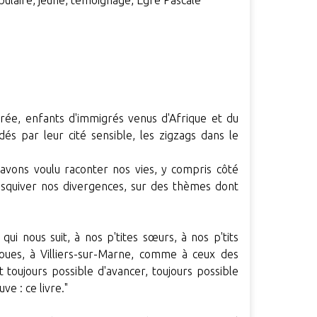
opulaire, jeune, témoignage, Egré Pascale
orée, enfants d'immigrés venus d'Afrique et du
s par leur cité sensible, les zigzags dans le
 avons voulu raconter nos vies, y compris côté
 esquiver nos divergences, sur des thèmes dont
.
qui nous suit, à nos p'tites sœurs, à nos p'tits
oues, à Villiers-sur-Marne, comme à ceux des
st toujours possible d'avancer, toujours possible
ve : ce livre."