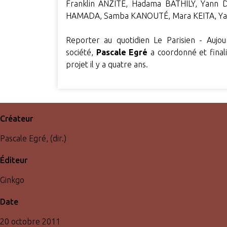
Franklin ANZITÉ, Hadama BATHILY, Yann
HAMADA, Samba KANOUTÉ, Mara KEITA, Y
Reporter au quotidien Le Parisien - Aujour
société,
Pascale Egré
a coordonné et finali
projet il y a quatre ans.
Créateur
Pascale Egré, (dir.)
Éditeur
Ginkgo
Date
20 octobre 2011