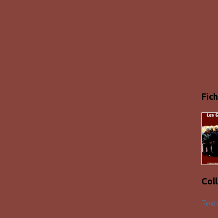
Fich
Col
Text