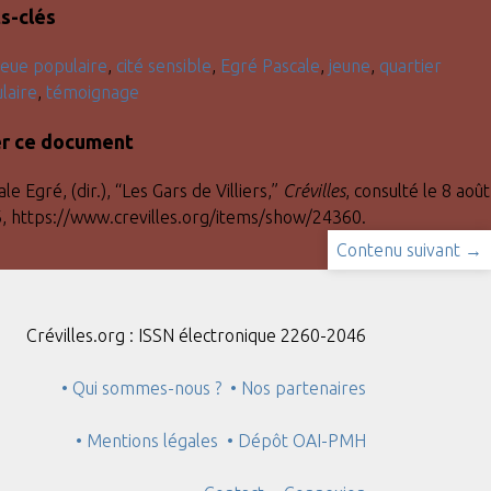
s-clés
ieue populaire
,
cité sensible
,
Egré Pascale
,
jeune
,
quartier
laire
,
témoignage
er ce document
le Egré, (dir.), “Les Gars de Villiers,”
Crévilles
, consulté le 8 août
6,
https://www.crevilles.org/items/show/24360
.
Contenu suivant →
Crévilles.org : ISSN électronique 2260-2046
• Qui sommes-nous ?
• Nos partenaires
• Mentions légales
• Dépôt OAI-PMH