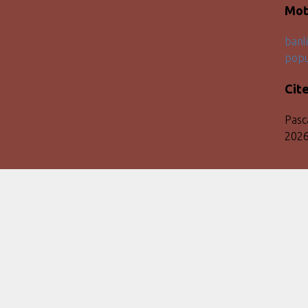
Mot
banl
popu
Cit
Pasca
202