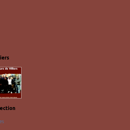
iers
lection
es