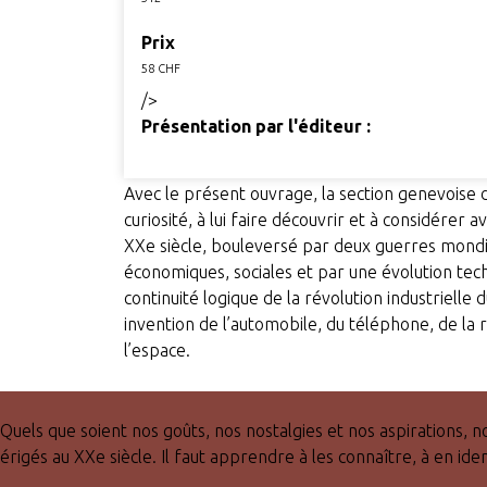
Prix
58 CHF
/>
Présentation par l'éditeur :
Avec le présent ouvrage, la section genevoise de
curiosité, à lui faire découvrir et à considérer 
XXe siècle, bouleversé par deux guerres mondia
économiques, sociales et par une évolution tech
continuité logique de la révolution industriell
invention de l’automobile, du téléphone, de la ra
l’espace.
Quels que soient nos goûts, nos nostalgies et nos aspirations, 
érigés au XXe siècle. Il faut apprendre à les connaître, à en iden