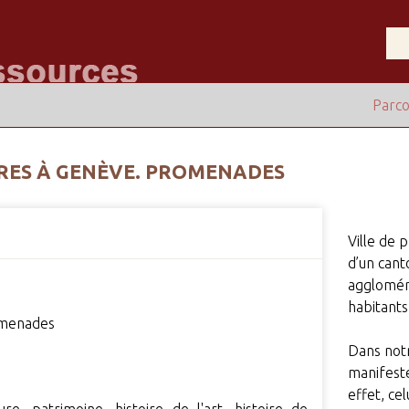
Parco
URES À GENÈVE. PROMENADES
Ville de 
d’un cant
aggloméra
habitants
romenades
Dans notr
manifest
effet, cel