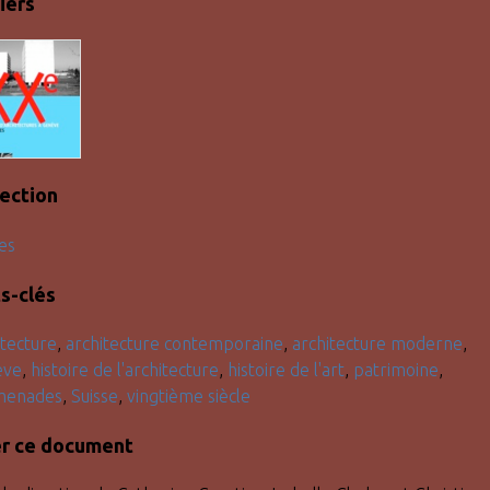
iers
lection
es
s-clés
itecture
,
architecture contemporaine
,
architecture moderne
,
ève
,
histoire de l'architecture
,
histoire de l'art
,
patrimoine
,
menades
,
Suisse
,
vingtième siècle
er ce document