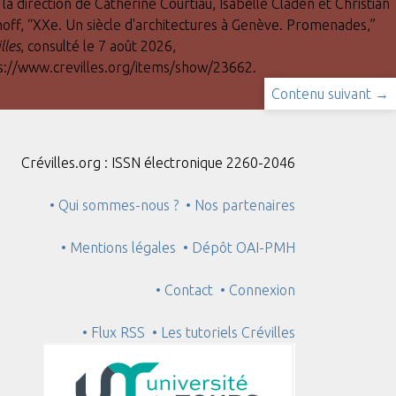
la direction de Catherine Courtiau, Isabelle Claden et Christian
hoff, “XXe. Un siècle d'architectures à Genève. Promenades,”
lles
, consulté le 7 août 2026,
s://www.crevilles.org/items/show/23662
.
Contenu suivant →
Crévilles.org : ISSN électronique 2260-2046
• Qui sommes-nous ?
• Nos partenaires
• Mentions légales
• Dépôt OAI-PMH
• Contact
• Connexion
• Flux RSS
• Les tutoriels Crévilles