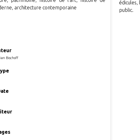
ure, patrimoine, histoire de l'art, histoire de
édicules,
oderne, architecture contemporaine
public.
teur
tian Bischoff
ype
Date
iteur
ages