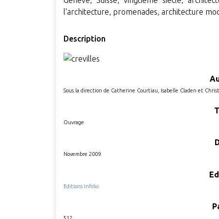
Genève, Suisse, vingtième siècle, architect
l'architecture, promenades, architecture m
Description
Au
Sous la direction de Catherine Courtiau, Isabelle Claden et Chris
T
Ouvrage
Novembre 2009
Ed
Editions Infolio
P
512