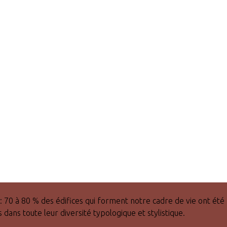
 : 70 à 80 % des édifices qui forment notre cadre de vie ont été
s dans toute leur diversité typologique et stylistique.