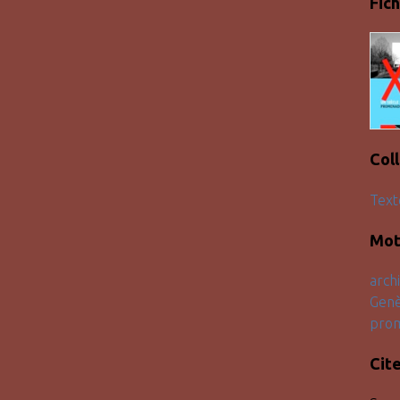
Fich
Col
Text
Mot
arch
Gen
pro
Cit