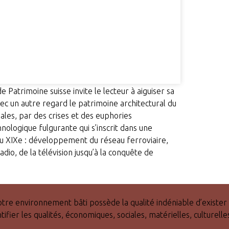
 Patrimoine suisse invite le lecteur à aiguiser sa
avec un autre regard le patrimoine architectural du
les, par des crises et des euphories
nologique fulgurante qui s’inscrit dans une
e du XIXe : développement du réseau ferroviaire,
dio, de la télévision jusqu’à la conquête de
notre environnement bâti possède la qualité indéniable d’exister
tifier les qualités, économiques, sociales, matérielles, culturelle