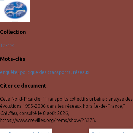
Collection
Textes
Mots-clés
enquête
,
politique des transports
,
réseaux
Citer ce document
Cete Nord-Picardie, “Transports collectifs urbains : analyse des
évolutions 1995-2006 dans les réseaux hors Île-de-France,”
Crévilles
, consulté le 8 août 2026,
https://www.crevilles.org/items/show/23373
.