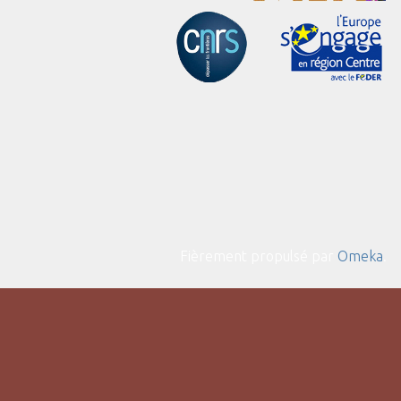
Fièrement propulsé par
Omeka
.