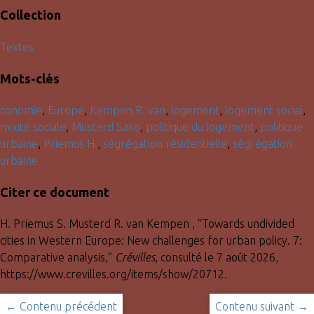
Collection
Textes
Mots-clés
conomie
,
Europe
,
Kempen R. van
,
logement
,
logement social
,
mixité sociale
,
Musterd Sako
,
politique du logement
,
politique
urbaine
,
Priemus H.
,
ségrégation résidentielle
,
ségrégation
urbaine
Citer ce document
H. Priemus S. Musterd R. van Kempen , “Towards undivided
cities in Western Europe: New challenges for urban policy. 7:
Comparative analysis,”
Crévilles
, consulté le 7 août 2026,
https://www.crevilles.org/items/show/20712
.
← Contenu précédent
Contenu suivant →