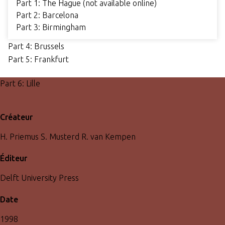
Part 1: The Hague (not available online)
Part 2: Barcelona
Part 3: Birmingham
Part 4: Brussels
Part 5: Frankfurt
Part 6: Lille
Créateur
H. Priemus S. Musterd R. van Kempen
Éditeur
Delft University Press
Date
1998