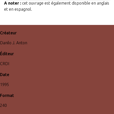
A noter :
cet ouvrage est également disponible en anglais
et en espagnol.
Créateur
Danilo J. Anton
Éditeur
CRDI
Date
1995
Format
240