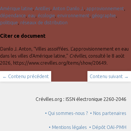
Amérique latine
,
Antilles
,
Anton Danilo J.
,
approvionnement
,
dépendance
,
eau
,
écologie
,
environnement
,
géographie
,
politique
,
réseaux de distribution
Citer ce document
Danilo J. Anton, “Villes assoiffées. L'approvisionnement en eau
dans les villes d'Amérique latine,”
Crévilles
, consulté le 8 août
2026,
https://www.crevilles.org/items/show/20649
.
← Contenu précédent
Contenu suivant →
Crévilles.org : ISSN électronique 2260-2046
• Qui sommes-nous ?
• Nos partenaires
• Mentions légales
• Dépôt OAI-PMH