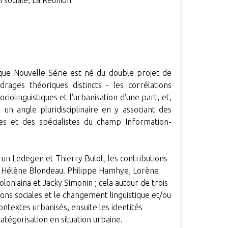
n sociale, La Réunion
que Nouvelle Série est né du double projet de
rages théoriques distincts - les corrélations
olinguistiques et l'urbanisation d'une part, et,
un angle pluridisciplinaire en y associant des
tes et des spécialistes du champ Information-
udrun Ledegen et Thierry Bulot, les contributions
, Hélène Blondeau. Philippe Hamhye, Lorène
oniaina et Jacky Simonin ; cela autour de trois
ions sociales et le changement linguistique et/ou
ntextes urbanisés, ensuite les identités
catégorisation en situation urbaine.