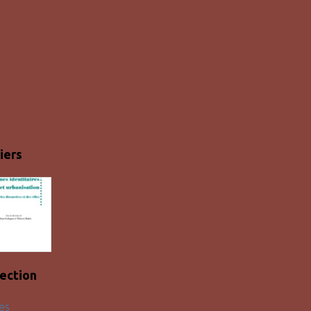
iers
lection
es