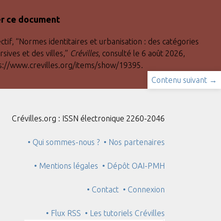
er ce document
ctif, “Normes identitaires et urbanisation : des catégories
rsives et des villes,”
Crévilles
, consulté le 6 août 2026,
s://www.crevilles.org/items/show/19395
.
Contenu suivant →
Crévilles.org : ISSN électronique 2260-2046
• Qui sommes-nous ?
• Nos partenaires
• Mentions légales
• Dépôt OAI-PMH
• Contact
• Connexion
• Flux RSS
• Les tutoriels Crévilles