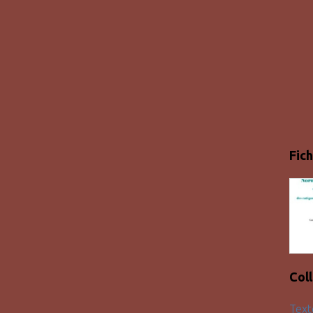
Fich
Col
Text