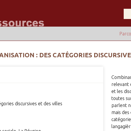
Parco
NISATION : DES CATÉGORIES DISCURSIVES
Combinan
relevant 
et les dis
toutes su
gories discursives et des villes
parlent n
mais des 
catégorie
langagièr