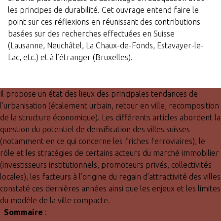
les principes de durabilité. Cet ouvrage entend faire le
point sur ces réflexions en réunissant des contributions
basées sur des recherches effectuées en Suisse
(Lausanne, Neuchâtel, La Chaux-de-Fonds, Estavayer-le-
Lac, etc.) et à l’étranger (Bruxelles).
Il propose un état des lieux des principales tendances de
l’urbanisation (étalement urbain, retour en ville, recomposition
de la structure économique). Les différents articles abordent la
question du potentiel de densification des villes suisses
(notamment en ce qui concerne les friches ferroviaires), le
rôle et les stratégies de certains acteurs du marché immobilier
(investisseurs institutionnels, promoteurs privés, collectivités
locales), les facteurs à l’origine du regain d’attractivité des villes
constaté ces dernières années ainsi que les enjeux et les limites
du modèle de la ville compacte.
Sommaire
: