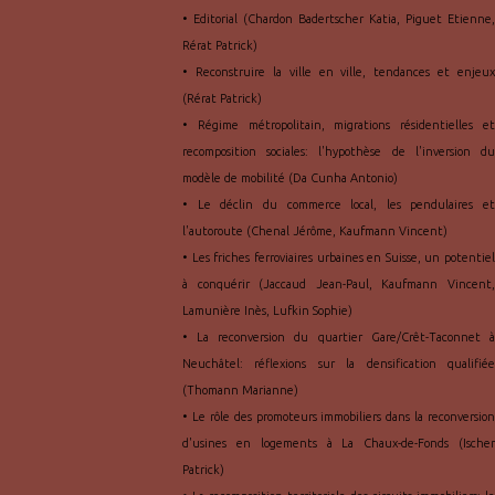
• Editorial (Chardon Badertscher Katia, Piguet Etienne,
Rérat Patrick)
• Reconstruire la ville en ville, tendances et enjeux
(Rérat Patrick)
• Régime métropolitain, migrations résidentielles et
recomposition sociales: l'hypothèse de l'inversion du
modèle de mobilité (Da Cunha Antonio)
• Le déclin du commerce local, les pendulaires et
l'autoroute (Chenal Jérôme, Kaufmann Vincent)
• Les friches ferroviaires urbaines en Suisse, un potentiel
à conquérir (Jaccaud Jean-Paul, Kaufmann Vincent,
Lamunière Inès, Lufkin Sophie)
• La reconversion du quartier Gare/Crêt-Taconnet à
Neuchâtel: réflexions sur la densification qualifiée
(Thomann Marianne)
• Le rôle des promoteurs immobiliers dans la reconversion
d'usines en logements à La Chaux-de-Fonds (Ischer
Patrick)