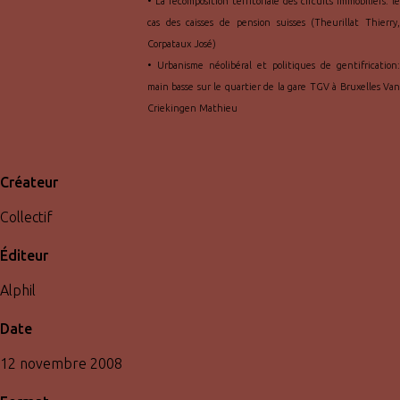
• La recomposition territoriale des circuits immobiliers: le
cas des caisses de pension suisses (Theurillat Thierry,
Corpataux José)
• Urbanisme néolibéral et politiques de gentifrication:
main basse sur le quartier de la gare TGV à Bruxelles Van
Criekingen Mathieu
Créateur
Collectif
Éditeur
Alphil
Date
12 novembre 2008