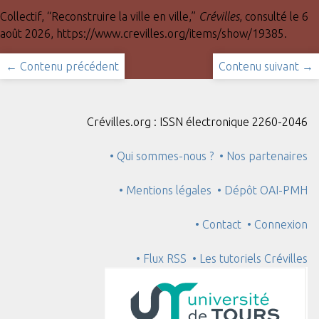
Collectif, “Reconstruire la ville en ville,”
Crévilles
, consulté le 6
août 2026,
https://www.crevilles.org/items/show/19385
.
← Contenu précédent
Contenu suivant →
Crévilles.org : ISSN électronique 2260-2046
• Qui sommes-nous ?
• Nos partenaires
• Mentions légales
• Dépôt OAI-PMH
• Contact
• Connexion
• Flux RSS
• Les tutoriels Crévilles