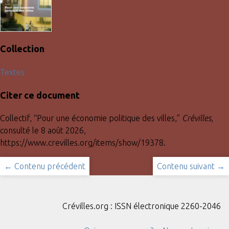
Collection
Textes
Citer ce document
Collectif, “Pour une économie politique des villes,”
Crévilles
,
consulté le 8 août 2026,
https://www.crevilles.org/items/show/19378
.
← Contenu précédent
Contenu suivant →
Crévilles.org : ISSN électronique 2260-2046