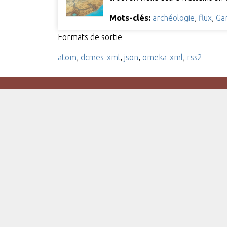
Mots-clés:
archéologie
,
flux
,
Ga
Formats de sortie
atom
,
dcmes-xml
,
json
,
omeka-xml
,
rss2