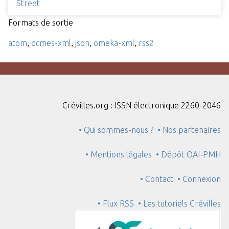
Street
Formats de sortie
atom
,
dcmes-xml
,
json
,
omeka-xml
,
rss2
Crévilles.org : ISSN électronique 2260-2046
• Qui sommes-nous ?
• Nos partenaires
• Mentions légales
• Dépôt OAI-PMH
• Contact
• Connexion
• Flux RSS
• Les tutoriels Crévilles