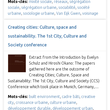
Mots-clés:
mixité sociale
,
réseaux
,
ségrégation
sociale
,
ségrégation urbaine
,
sociabilité
,
société
urbaine
,
sociologie urbaine
,
Van Eijk Gwen
,
voisinage
Creating cities: Culture, space and
sustainability. The 1st City, Culture and
Society conference
Extract from the Introduction by Evelyn
Schulz and Hiroshi Okano: The papers
gathered here are the outcome of
Creating Cities; Culture, Space and
Sustainability: The 1st City, Culture and Society (CCS)
Conference which took place in Munich, Germany,…
Mots-clés:
built environment
,
cadre bâti
,
creative
city
,
croissance urbaine
,
culture urbaine
,
développement durable
,
développement urbain
,