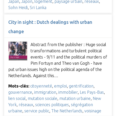
Japan
,
Japon
,
logement
,
paysage urbain
,
réseaux
,
Sohn Heidi
,
Sri Lanka
City in sight : Dutch dealings with urban
change
Abstract from the publisher : Huge social
transformations and turbulent political
events - 9/11 and the political murders of
Pim Fortuyn and Theo van Gogh - have
put urban issues high on the political agenda of the
Netherlands. Against this…
Mots-clés:
citoyenneté
,
emploi
,
gentrification
,
gouvernance
,
immigration
,
immobilier
,
Les Pays-Bas
,
lien social
,
mutation sociale
,
mutation urbaine
,
New
York
,
réseaux
,
sciences politiques
,
ségrégation
urbaine
,
service public
,
The Netherlands
,
voisinage