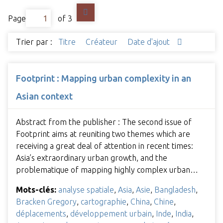
Page
of 3
Trier par :
Titre
Créateur
Date d'ajout
Footprint : Mapping urban complexity in an
Asian context
Abstract from the publisher : The second issue of
Footprint aims at reuniting two themes which are
receiving a great deal of attention in recent times:
Asia’s extraordinary urban growth, and the
problematique of mapping highly complex urban…
Mots-clés:
analyse spatiale
,
Asia
,
Asie
,
Bangladesh
,
Bracken Gregory
,
cartographie
,
China
,
Chine
,
déplacements
,
développement urbain
,
Inde
,
India
,