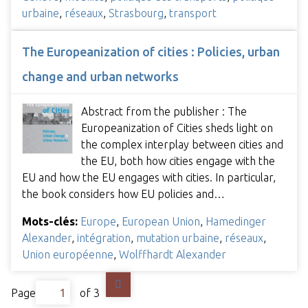
urbaine
,
réseaux
,
Strasbourg
,
transport
The Europeanization of cities : Policies, urban
change and urban networks
Abstract from the publisher : The
Europeanization of Cities sheds light on
the complex interplay between cities and
the EU, both how cities engage with the
EU and how the EU engages with cities. In particular,
the book considers how EU policies and…
Mots-clés:
Europe
,
European Union
,
Hamedinger
Alexander
,
intégration
,
mutation urbaine
,
réseaux
,
Union européenne
,
Wolffhardt Alexander
Page
of 3