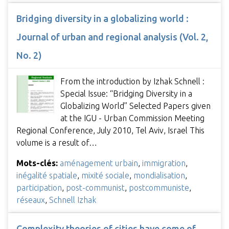
Bridging diversity in a globalizing world :
Journal of urban and regional analysis (Vol. 2,
No. 2)
From the introduction by Izhak Schnell :
Special Issue: “Bridging Diversity in a
Globalizing World” Selected Papers given
at the IGU - Urban Commission Meeting
Regional Conference, July 2010, Tel Aviv, Israel This
volume is a result of…
Mots-clés:
aménagement urbain
,
immigration
,
inégalité spatiale
,
mixité sociale
,
mondialisation
,
participation
,
post-communist
,
postcommuniste
,
réseaux
,
Schnell Izhak
Complexity theories of cities have come of