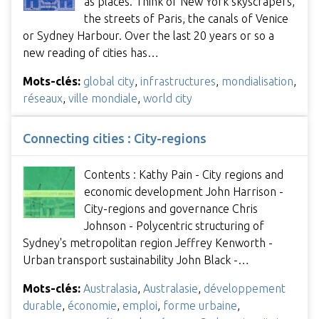
as places. Think of New York skyscrapers,
the streets of Paris, the canals of Venice
or Sydney Harbour. Over the last 20 years or so a
new reading of cities has…
Mots-clés:
global city
,
infrastructures
,
mondialisation
,
réseaux
,
ville mondiale
,
world city
Connecting cities : City-regions
Contents : Kathy Pain - City regions and
economic development John Harrison -
City-regions and governance Chris
Johnson - Polycentric structuring of
Sydney's metropolitan region Jeffrey Kenworth -
Urban transport sustainability John Black -…
Mots-clés:
Australasia
,
Australasie
,
développement
durable
,
économie
,
emploi
,
forme urbaine
,