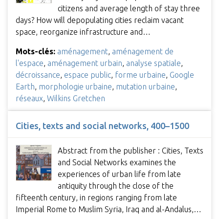
citizens and average length of stay three
days? How will depopulating cities reclaim vacant
space, reorganize infrastructure and…
Mots-clés:
aménagement
,
aménagement de
l'espace
,
aménagement urbain
,
analyse spatiale
,
décroissance
,
espace public
,
forme urbaine
,
Google
Earth
,
morphologie urbaine
,
mutation urbaine
,
réseaux
,
Wilkins Gretchen
Cities, texts and social networks, 400–1500
Abstract from the publisher : Cities, Texts
and Social Networks examines the
experiences of urban life from late
antiquity through the close of the
fifteenth century, in regions ranging from late
Imperial Rome to Muslim Syria, Iraq and al-Andalus,…