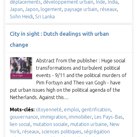
déplacements
,
développement urbain
,
Inde
,
India
,
Japan
,
Japon
,
logement
,
paysage urbain
,
réseaux
,
Sohn Heidi
,
Sri Lanka
City in sight : Dutch dealings with urban
change
Abstract from the publisher : Huge social
transformations and turbulent political
events - 9/11 and the political murders of
Pim Fortuyn and Theo van Gogh - have
put urban issues high on the political agenda of the
Netherlands. Against this…
Mots-clés:
citoyenneté
,
emploi
,
gentrification
,
gouvernance
,
immigration
,
immobilier
,
Les Pays-Bas
,
lien social
,
mutation sociale
,
mutation urbaine
,
New
York
,
réseaux
,
sciences politiques
,
ségrégation