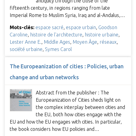
antiquity through the close of the
fifteenth century, in regions ranging from late
Imperial Rome to Muslim Syria, Iraq and al-Andalus,…
Mots-clés:
espace sacré
,
espace urbain
,
Goodson
Caroline
,
histoire de l'architecture
,
histoire urbaine
,
Lester Anne E.
,
Middle Ages
,
Moyen Âge
,
réseaux
,
société urbaine
,
Symes Carol
The Europeanization of cities : Policies, urban
change and urban networks
Abstract from the publisher : The
Europeanization of Cities sheds light on
the complex interplay between cities and
the EU, both how cities engage with the
EU and how the EU engages with cities. In particular,
the book considers how EU policies and…