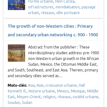
forme urbaine
,
Hein Carola
,
infrastructures
,
mondialisation
,
paysage
urbain
,
réseaux
,
ville portuaire
The growth of non-Western cities : Primary
and secondary urban networking c. 900 - 1900
Abstract from the publisher : These
interdisciplinary studies address pre-1900
non-Western urban growth in the African
Sudan, Mexico, the Ottoman Middle East,
and South, Southeast, and East Asia. Therein, primary
and secondary cities served as…
Mots-clés:
Asia
,
Asie
,
croissance urbaine
,
Hall
Kenneth R.
,
histoire urbaine
,
Mexico
,
Mexique
,
Middle
East
,
Moyen-Orient
,
religion
,
réseaux
,
société urbaine
,
Soudan
,
Sudan