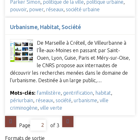
Parker Simon
,
politique de la ville
,
politique urbaine
,
pouvoir
,
power
,
réseaux
,
société urbaine
Urbanisme, Habitat, Société
De Marseille à Créteil, de Villeurbanne à
l'Île-aux-Moines en passant par Saint-
Ouen, Lyon, Guise, Paris et Méry-sur-Oise,
le CNRS propose aux internautes de
découvrir les recherches menées dans le domaine de
l'urbanisme. Destinée à un large public,…
Mots-clés:
familistère
,
gentrification
,
habitat
,
périurbain
,
réseaux
,
société
,
urbanisme
,
ville
criminogène
,
ville verte
Page
of 3
Formats de sortie