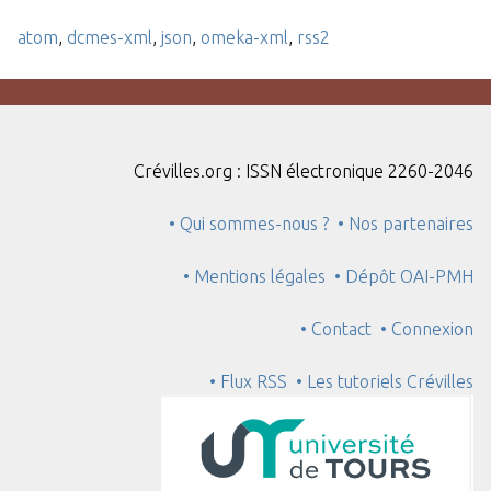
atom
,
dcmes-xml
,
json
,
omeka-xml
,
rss2
Crévilles.org : ISSN électronique 2260-2046
• Qui sommes-nous ?
• Nos partenaires
• Mentions légales
• Dépôt OAI-PMH
• Contact
• Connexion
• Flux RSS
• Les tutoriels Crévilles