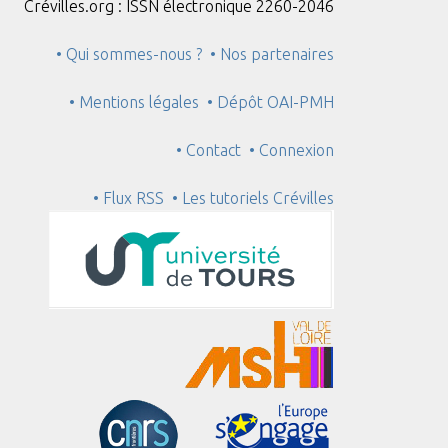
Crévilles.org : ISSN électronique 2260-2046
• Qui sommes-nous ?
• Nos partenaires
• Mentions légales
• Dépôt OAI-PMH
• Contact
• Connexion
• Flux RSS
• Les tutoriels Crévilles