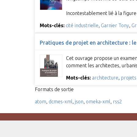
Incontestablement lié à la figur
Mots-clés:
cité industrielle
,
Garnier Tony
,
Gr
Pratiques de projet en architecture : l
Cet ouvrage propose un examen de
comment les architectes, urbanis
Mots-clés:
architecture
,
projets
Formats de sortie
atom
,
dcmes-xml
,
json
,
omeka-xml
,
rss2