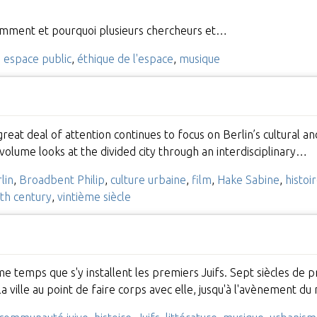
mment et pourquoi plusieurs chercheurs et…
,
espace public
,
éthique de l'espace
,
musique
reat deal of attention continues to focus on Berlin’s cultural and
e volume looks at the divided city through an interdisciplinary…
lin
,
Broadbent Philip
,
culture urbaine
,
film
,
Hake Sabine
,
histoi
th century
,
vintième siècle
même temps que s'y installent les premiers Juifs. Sept siècles d
 la ville au point de faire corps avec elle, jusqu'à l'avènement d