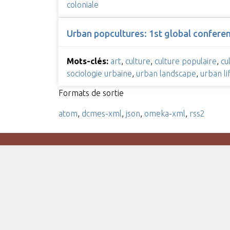
coloniale
Urban popcultures: 1st global confere
Mots-clés:
art
,
culture
,
culture populaire
,
cu
sociologie urbaine
,
urban landscape
,
urban li
Formats de sortie
atom
,
dcmes-xml
,
json
,
omeka-xml
,
rss2