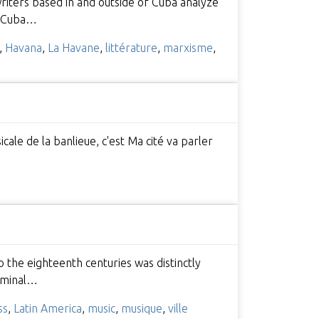
riters based in and outside of Cuba analyze
of Cuba…
,
Havana
,
La Havane
,
littérature
,
marxisme
,
cale de la banlieue, c'est Ma cité va parler
o the eighteenth centuries was distinctly
seminal…
ss
,
Latin America
,
music
,
musique
,
ville