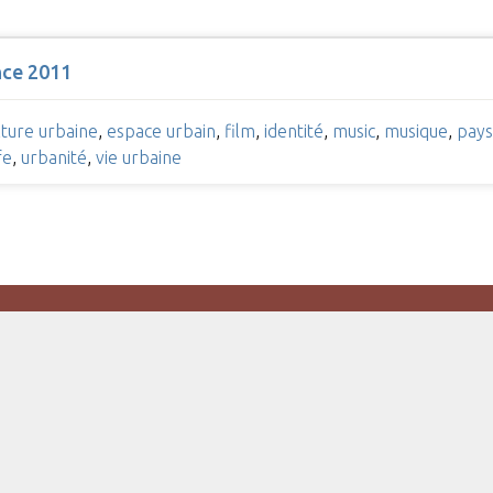
nce 2011
lture urbaine
,
espace urbain
,
film
,
identité
,
music
,
musique
,
pays
fe
,
urbanité
,
vie urbaine