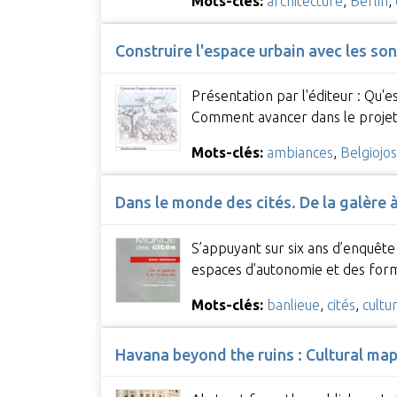
Mots-clés:
architecture
,
Berlin
,
Construire l'espace urbain avec les so
Présentation par l'éditeur : Qu'
Comment avancer dans le projet
Mots-clés:
ambiances
,
Belgiojos
Dans le monde des cités. De la galère
S’appuyant sur six ans d’enquête
espaces d’autonomie et des form
Mots-clés:
banlieue
,
cités
,
cultu
Havana beyond the ruins : Cultural ma