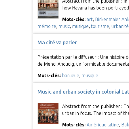
Abstract from the publisher : In
how Havana has been portrayed in
Mots-clés:
art
,
Birkenmaier An
mémoire
,
music
,
musique
,
tourisme
,
urbanité
Ma cité va parler
Présentation par le diffuseur : Une histoire d
de Mehdi Ahoudig, un formidable document
Mots-clés:
banlieue
,
musique
Music and urban society in colonial La
Abstract from the publisher : The
urban in focus. The impact of t
Mots-clés:
Amérique latine
,
Bak