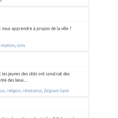
e
t nous apprendre à propos de la ville ?
rception
,
sons
es jeunes des cités ont construit des
enté des lieux…
aux
,
religion
,
résistance
,
Zegnani Sami