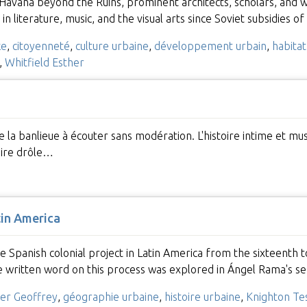
 Havana beyond the Ruins, prominent architects, scholars, and w
 literature, music, and the visual arts since Soviet subsidies 
ke
,
citoyenneté
,
culture urbaine
,
développement urbain
,
habitat
,
Whitfield Esther
e la banlieue à écouter sans modération. L'histoire intime et musi
aire drôle…
tin America
 Spanish colonial project in Latin America from the sixteenth t
he written word on this process was explored in Ángel Rama's 
er Geoffrey
,
géographie urbaine
,
histoire urbaine
,
Knighton Te