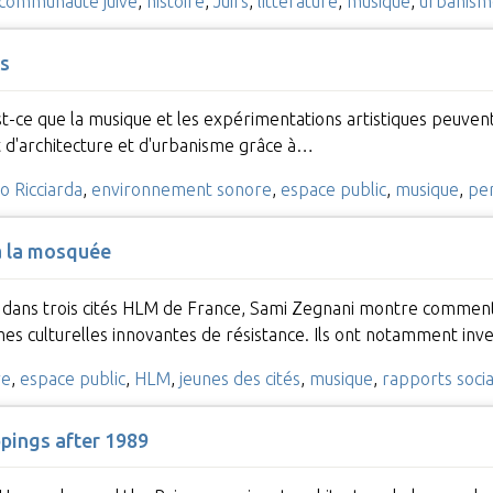
communauté juive
,
histoire
,
Juifs
,
littérature
,
musique
,
urbanism
ns
est-ce que la musique et les expérimentations artistiques peuven
 d'architecture et d'urbanisme grâce à…
o Ricciarda
,
environnement sonore
,
espace public
,
musique
,
pe
 à la mosquée
 dans trois cités HLM de France, Sami Zegnani montre comment l
es culturelles innovantes de résistance. Ils ont notamment inv
re
,
espace public
,
HLM
,
jeunes des cités
,
musique
,
rapports soci
ppings after 1989