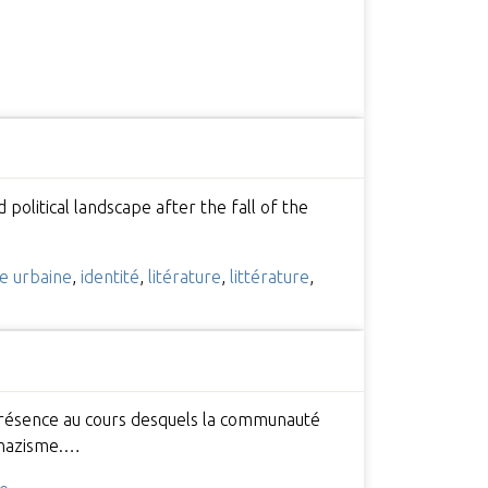
 political landscape after the fall of the
re urbaine
,
identité
,
litérature
,
littérature
,
e présence au cours desquels la communauté
u nazisme.…