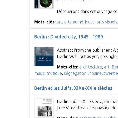
Découvrons dans cet ouvrage co
Mots-clés:
art
,
arts numériques
,
arts visuels
Berlin : Divided city, 1945 - 1989
Abstract from the publisher : A g
Berlin Wall, but as yet, no singl
Mots-clés:
architecture
,
art
,
Ber
music
,
musique
,
ségrégation urbaine
,
twentie
Berlin et les Juifs. XIXe-XXIe siècles
Berlin naît au XIIIe siècle, en 
juive s'inscrit dans le paysage de