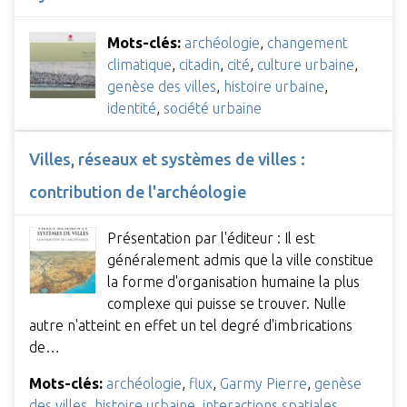
Mots-clés:
archéologie
,
changement
climatique
,
citadin
,
cité
,
culture urbaine
,
genèse des villes
,
histoire urbaine
,
identité
,
société urbaine
Villes, réseaux et systèmes de villes :
contribution de l'archéologie
Présentation par l'éditeur : Il est
généralement admis que la ville constitue
la forme d'organisation humaine la plus
complexe qui puisse se trouver. Nulle
autre n'atteint en effet un tel degré d'imbrications
de…
Mots-clés:
archéologie
,
flux
,
Garmy Pierre
,
genèse
des villes
,
histoire urbaine
,
interactions spatiales
,