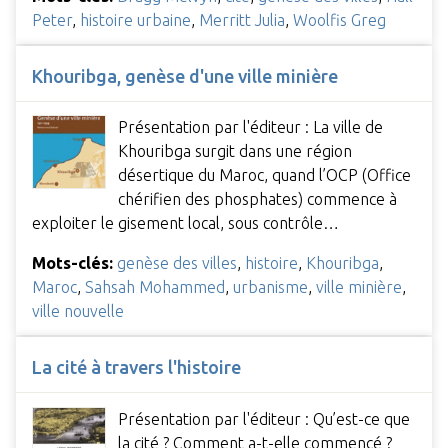
Peter
,
histoire urbaine
,
Merritt Julia
,
Woolfis Greg
Khouribga, genèse d'une ville minière
Présentation par l'éditeur : La ville de
Khouribga surgit dans une région
désertique du Maroc, quand l’OCP (Office
chérifien des phosphates) commence à
exploiter le gisement local, sous contrôle…
Mots-clés:
genèse des villes
,
histoire
,
Khouribga
,
Maroc
,
Sahsah Mohammed
,
urbanisme
,
ville minière
,
ville nouvelle
La cité à travers l'histoire
Présentation par l'éditeur : Qu’est-ce que
la cité ? Comment a-t-elle commencé ?