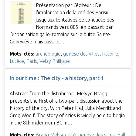
Présentation par l'éditeur : De
l'implantation de la cité des Parisii
jusqu'aux tentatives de conquête des
Normands vers 885, en passant par
l'urbanisation gallo-romaine sur la butte Sainte-
Geneviève mais aussi le…
Mots-clés:
archéologie
,
genèse des villes
,
histoire
,
Lutèce
,
Paris
,
Velay Philippe
In our time : The city - a history, part 1
Abstract from the distributor : Melvyn Bragg
presents the first of a two-part discussion about the
history of the city. With Peter Hall, Julia Merritt and
Greg Woolf. The story of cities is widely held to begin
in the 8th millennium BC in…
Mots-clés:
Bragg Melvyn
,
cité
,
genèse des villes
,
Hall