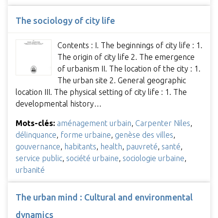
The sociology of city life
Contents : I. The beginnings of city life : 1.
The origin of city life 2. The emergence
of urbanism II. The location of the city : 1.
The urban site 2. General geographic
location III. The physical setting of city life : 1. The
developmental history…
Mots-clés:
aménagement urbain
,
Carpenter Niles
,
délinquance
,
forme urbaine
,
genèse des villes
,
gouvernance
,
habitants
,
health
,
pauvreté
,
santé
,
service public
,
société urbaine
,
sociologie urbaine
,
urbanité
The urban mind : Cultural and environmental
dynamics