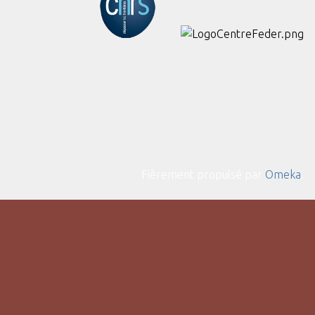
Fièrement propulsé par
Omeka
.