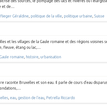
aîtrise des sources, le pompage des lacs et rivières ou l’élargis
se et de…
flieger Géraldine
,
politique de la ville
,
politique urbaine
,
Suisse
illes et les villages de la Gaule romaine et des régions voisines 
re, fleuve, étang ou lac,…
Gaule romaine
,
histoire
,
urbanisation
vre raconte Bruxelles et son eau. Il parle de cours d’eau disparus
inondations,…
elles
,
eau
,
gestion de l'eau
,
Petrella Riccardo