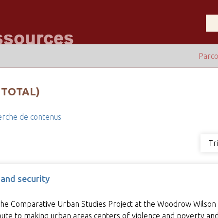
Parco
 TOTAL)
rche de contenus
Tr
 and security
 The Comparative Urban Studies Project at the Woodrow Wilson 
ribute to making urban areas centers of violence and poverty a