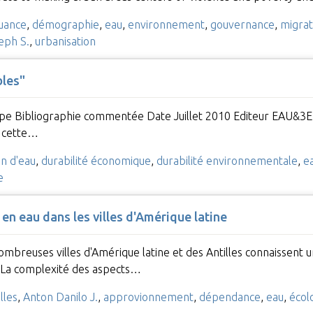
uance
,
démographie
,
eau
,
environnement
,
gouvernance
,
migrat
eph S.
,
urbanisation
bles"
pe Bibliographie commentée Date Juillet 2010 Editeur EAU&3E
, cette…
n d'eau
,
durabilité économique
,
durabilité environnementale
,
e
e
en eau dans les villes d'Amérique latine
nombreuses villes d'Amérique latine et des Antilles connaissent
 La complexité des aspects…
lles
,
Anton Danilo J.
,
approvionnement
,
dépendance
,
eau
,
écol