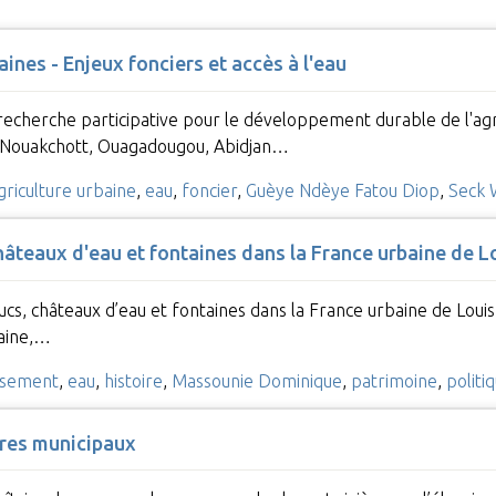
aines - Enjeux fonciers et accès à l'eau
 recherche participative pour le développement durable de l'agr
 Nouakchott, Ouagadougou, Abidjan…
griculture urbaine
,
eau
,
foncier
,
Guèye Ndèye Fatou Diop
,
Seck 
teaux d'eau et fontaines dans la France urbaine de Lo
s, châteaux d’eau et fontaines dans la France urbaine de Louis
taine,…
ssement
,
eau
,
histoire
,
Massounie Dominique
,
patrimoine
,
politi
ires municipaux