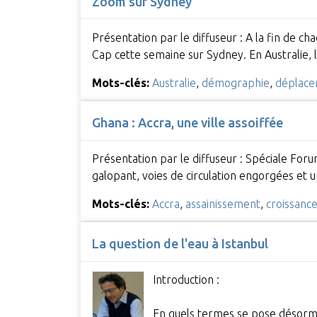
Zoom sur Sydney
Présentation par le diffuseur : A la fin de 
Cap cette semaine sur Sydney. En Australie, 
Mots-clés:
Australie
,
démographie
,
déplace
Ghana : Accra, une ville assoiffée
Présentation par le diffuseur : Spéciale Foru
galopant, voies de circulation engorgées et 
Mots-clés:
Accra
,
assainissement
,
croissanc
La question de l'eau à Istanbul
Introduction :
En quels termes se pose désormai