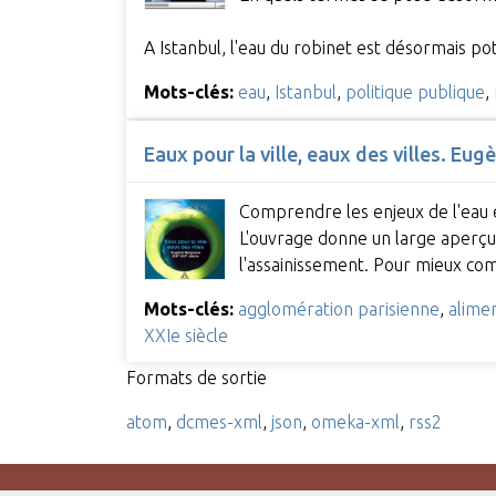
A Istanbul, l'eau du robinet est désormais po
Mots-clés:
eau
,
Istanbul
,
politique publique
,
Eaux pour la ville, eaux des villes. Eu
Comprendre les enjeux de l'eau et
L'ouvrage donne un large aperçu d
l'assainissement. Pour mieux c
Mots-clés:
agglomération parisienne
,
alime
XXIe siècle
Formats de sortie
atom
,
dcmes-xml
,
json
,
omeka-xml
,
rss2