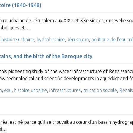
toire (1840-1948)
stoire urbaine de Jérusalem aux XIXe et XXe siècles, ensevelie s
symboliques et…
,
histoire urbaine
,
hydrohistoire
,
Jérusalem
,
politique de l'eau
,
r
ins, and the birth of the Baroque city
 this pioneering study of the water infrastructure of Renaissan
ow technological and scientific developments in aqueduct and 
n
,
eau
,
histoire urbaine
,
infrastructures
,
mutation sociale
,
Renai
tréal est né parce qu’il se trouvait au cœur d’un bassin hydrog
 si…