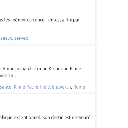
ous les mémoires concurrentes, a fini par
éseaux
,
served
ce Rome, urban historian Katherine Rinne
fountain…
ssance
,
Rinne Katherine Wentworth
,
Rome
raphique exceptionnel. Son destin est demeuré