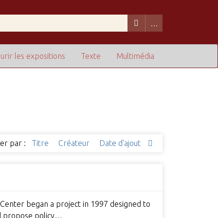
urir les expositions
Texte
Multimédia
ier par :
Titre
Créateur
Date d'ajout
Center began a project in 1997 designed to
nd propose policy…