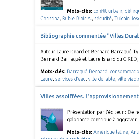
Mots-clés:
conflit urbain
,
délinq
Christina
,
Ruble Blair A.
,
sécurité
,
Tulchin Jos
Bibliographie commentée "Villes Dura
Auteur Laure Isnard et Bernard Barraqué Ty
Bernard Barraqué et Laure Isnard du CIRED
Mots-clés:
Barraqué Bernard
,
consommatio
Laure
,
services d'eau
,
ville durable
,
ville viabl
Villes assoiffées. L'approvisionnement 
Présentation par l'éditeur : De 
galopante contribue à aggraver.
Mots-clés:
Amérique latine
,
Anti