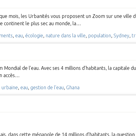
chaque mois, les Urbanités vous proposent un Zoom sur une ville 
le continent le plus sec au monde, la…
ments
,
eau
,
écologie
,
nature dans la ville
,
population
,
Sydney
,
t
m Mondial de l’eau. Avec ses 4 millions d’habitants, la capitale
un accès…
e urbaine
,
eau
,
gestion de l'eau
,
Ghana
s, dans cette mégapole de 14 millions d'habitants, la question 