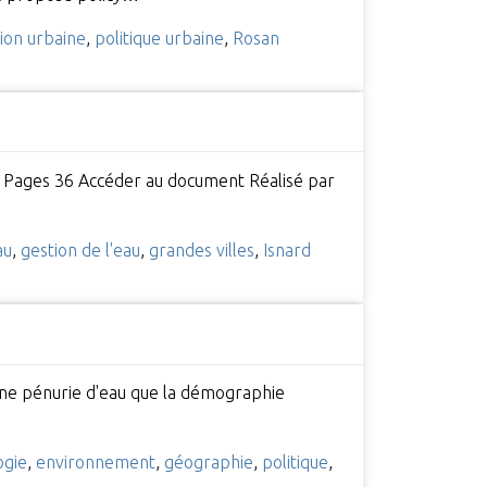
ion urbaine
,
politique urbaine
,
Rosan
 Pages 36 Accéder au document Réalisé par
au
,
gestion de l'eau
,
grandes villes
,
Isnard
 une pénurie d'eau que la démographie
ogie
,
environnement
,
géographie
,
politique
,