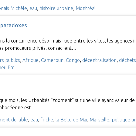
nais Michèle
,
eau
,
histoire urbaine
,
Montréal
t paradoxes
dans la concurrence désormais rude entre les villes, les agences
 les promoteurs privés, consacrent…
rs publics
,
Afrique
,
Cameroun
,
Congo
,
décentralisation
,
déchets
eu Emil
haque mois, les Urbanités “zooment” sur une ville ayant valeur d
é phocéenne est…
ment durable
,
eau
,
friche
,
la Belle de Mai
,
Marseille
,
politique u