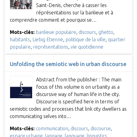
Saint-Denis, cherche à casser les
réprésentations sur la banlieue et à
comprendre comment et pourquoi se…
Mots-clés:
banlieue populaire
,
discours
,
ghetto
,
habitants
,
Liebig Etienne
,
politique de la ville
,
quartier
populaire
,
représentations
,
vie quotidienne
Unfolding the semiotic web in urban discourse
Abstract from the publisher : The main
focus of this volume is on urbanity as a
discursive way of human life in the city.
Discourse is specified here in terms of
semiotic codes and processes that link city dwellers as
communicating selves into…
Mots-clés:
communication
,
discours
,
discourse
,
espace urbaine
,
langage
,
language
,
linguistics
,