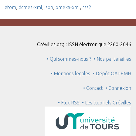
atom
,
dcmes-xml
,
json
,
omeka-xml
,
rss2
Crévilles.org : ISSN électronique 2260-2046
• Qui sommes-nous ?
• Nos partenaires
• Mentions légales
• Dépôt OAI-PMH
• Contact
• Connexion
• Flux RSS
• Les tutoriels Crévilles