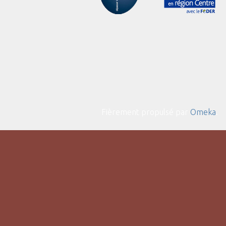
Fièrement propulsé par
Omeka
.