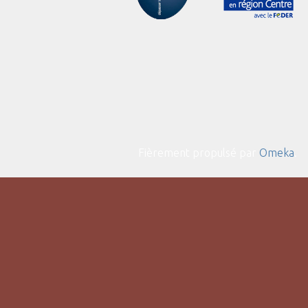
Fièrement propulsé par
Omeka
.