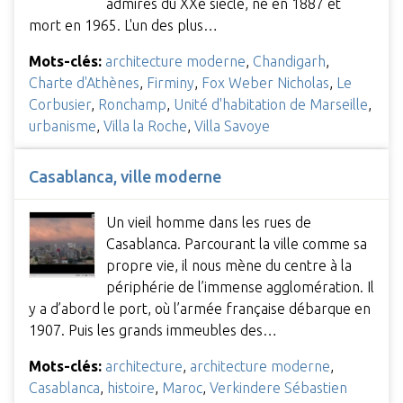
admirés du XXe siècle, né en 1887 et
mort en 1965. L'un des plus…
Mots-clés:
architecture moderne
,
Chandigarh
,
Charte d'Athènes
,
Firminy
,
Fox Weber Nicholas
,
Le
Corbusier
,
Ronchamp
,
Unité d'habitation de Marseille
,
urbanisme
,
Villa la Roche
,
Villa Savoye
Casablanca, ville moderne
Un vieil homme dans les rues de
Casablanca. Parcourant la ville comme sa
propre vie, il nous mène du centre à la
périphérie de l’immense agglomération. Il
y a d’abord le port, où l’armée française débarque en
1907. Puis les grands immeubles des…
Mots-clés:
architecture
,
architecture moderne
,
Casablanca
,
histoire
,
Maroc
,
Verkindere Sébastien