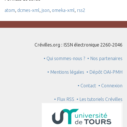
atom
,
dcmes-xml
,
json
,
omeka-xml
,
rss2
Crévilles.org : ISSN électronique 2260-2046
• Qui sommes-nous ?
• Nos partenaires
• Mentions légales
• Dépôt OAI-PMH
• Contact
• Connexion
• Flux RSS
• Les tutoriels Crévilles