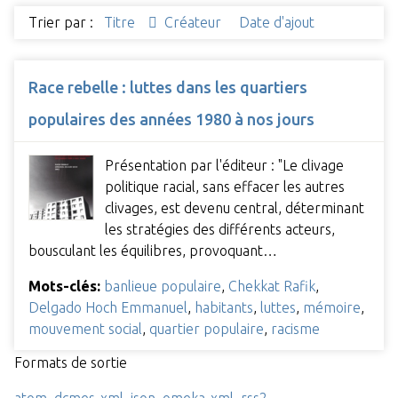
Trier par :
Titre
Créateur
Date d'ajout
Race rebelle : luttes dans les quartiers
populaires des années 1980 à nos jours
Présentation par l'éditeur : "Le clivage
politique racial, sans effacer les autres
clivages, est devenu central, déterminant
les stratégies des différents acteurs,
bousculant les équilibres, provoquant…
Mots-clés:
banlieue populaire
,
Chekkat Rafik
,
Delgado Hoch Emmanuel
,
habitants
,
luttes
,
mémoire
,
mouvement social
,
quartier populaire
,
racisme
Formats de sortie
atom
,
dcmes-xml
,
json
,
omeka-xml
,
rss2