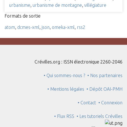
urbanisme
,
urbanisme de montagne
,
villégiature
Formats de sortie
atom
,
dcmes-xml
,
json
,
omeka-xml
,
rss2
Crévilles.org : ISSN électronique 2260-2046
• Qui sommes-nous ?
• Nos partenaires
• Mentions légales
• Dépôt OAI-PMH
• Contact
• Connexion
• Flux RSS
• Les tutoriels Crévilles