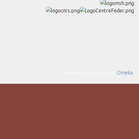
Fièrement propulsé par
Omeka
.